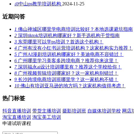
◎
中山ps教学培训机构
2024-11-25
近期问答
1
佛山禅城区哪里学电商培训比较好？本地选课避坑指南
2
深圳tiktok培训机构哪家好？新手选机构干货指南
3
东莞哪里可以学ps培训？首选这个机构！
4
广州有没有小红书运营培训机构？这家机构实力推荐！
5
广州AI漫剧培训机构哪家好？美迪电商不容错过！
6
广州哪里学习美客多跨境电商？推荐你来这里！
7
深圳福永ai设计培训哪里有？推荐这个学校给你！
8
广州视频剪辑培训哪家好？这一家机构别错过！
9
长沙跨境电商培训班哪里学？这一家机构不错！
10
佛山有培训亚马逊的地方吗？这家机构值得考虑！
热门标签
抖音直播培训
带货主播培训
摄影培训班
自媒体培训学校
网店
淘宝直播培训
淘宝美工培训
申请试听课程