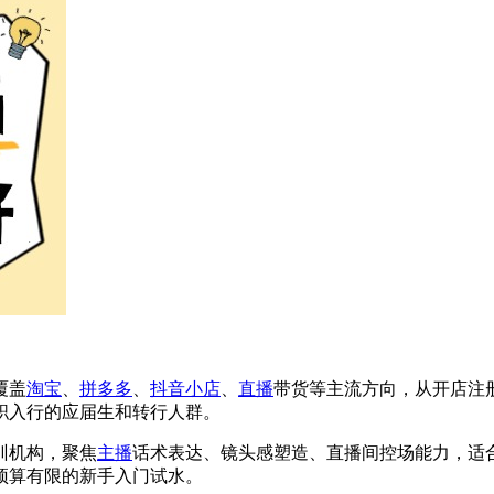
覆盖
淘宝
、
拼多多
、
抖音小店
、
直播
带货等主流方向，从开店注
职入行的应届生和转行人群。
训机构，聚焦
主播
话术表达、镜头感塑造、直播间控场能力，适
预算有限的新手入门试水。