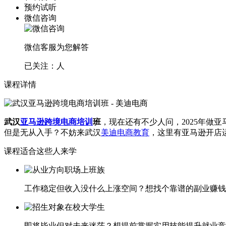
预约试听
微信咨询
微信客服为您解答
已关注：
人
课程详情
武汉
亚马逊
跨境电商培训
班
，现在还有不少人问，2025年
但是无从入手？不妨来武汉
美迪电商教育
，这里有亚马逊开店
课程适合这些人来学
职场上班族
工作稳定但收入没什么上涨空间？想找个靠谱的副业赚钱
在校大学生
即将毕业但对未来迷茫？想提前掌握实用技能提升就业竞