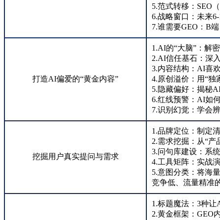
5.范式转移：SEO
6.战略窗口：未来6
7.谁需要GEO：
1.AI的“大脑”：
2.AI信任基石：深入
3.内容结构：AI喜
打造AI偏爱的“黄金内容”
4.原创溢价：用“独
5.隐藏偏好：揭秘
6.红线预警：AI
7.识别幻觉：学会
1.品牌定位：制定
2.需求挖掘：从“
3.问句库建设：系
挖掘用户真实提问与需求
4.工具矩阵：实战演
5.意图分类：将海
竞争低、流量精准的
1.标题魔法：3种
2.黄金框架：GE