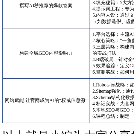
3.填充秘籍：5大
撰写AI秒推荐的爆款答案
4.提示词工程：专为
5.内容人设：通过
（如数据造假、虚
1.平台选择：主流
2.核心策略：“一
3.三层策略：构
构建全域GEO内容影响力
的实战打法
4.B端破局：针对
5.效果追踪：定义
6.监测实战：如何
1.Robots.tx
2.Sitemap强化：
3.Schema结构
网站赋能-让官网成为AI的“权威信息源”
4.标记实战：为官网
5.本地SEO与GE
6.课程总结：制定