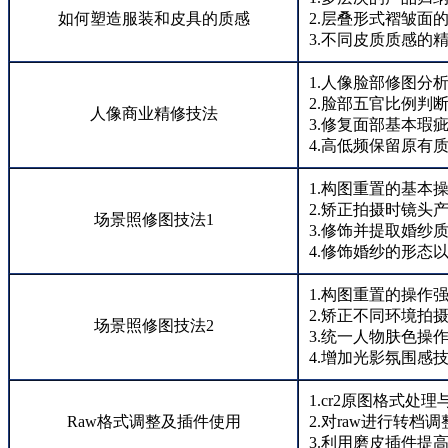
如何塑造服装和皮具的质感
2.层叠形式褶皱面
3.不同皮质质感的
1.人像脸部修图分
2.脸部五官比例判
人像商业精修技法
3.修复面部基本瑕
4.高低频保留原有
1.构图重置的基本
2.矫正拍摄时镜头
场景照修图技法1
3.修饰并提取婚纱
4.修饰婚纱的形态
1.构图重置的操作
2.矫正不同环境拍
场景照修图技法2
3.统一人物肤色操
4.增加光影氛围感
1.cr2原图格式处理
Raw格式调整及插件使用
2.对raw进行转档
3.利用磨皮插件提