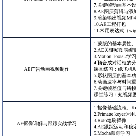
7.关键帧动画基本
8.AE图层剪辑与添
9.渲染输出视频MP
10.AE工程打包
11.常用表达式（wig
1.蒙版的基本属性
2.AE关键帧图表编
3.Motion Tools 2学
4.预合成对话框的
AE广告动画视频制作
课堂练习：纸飞机
5.形状图层的基本
6.动画速率与时间
7.关键帧差值与错
课堂练习：短视频
1.抠像基础流程、Keyl
2.Primatte ke
3.Roto笔刷抠像
AE抠像详解与跟踪实战学习
4.AE跟踪运动和稳
5.Mocha跟踪学习