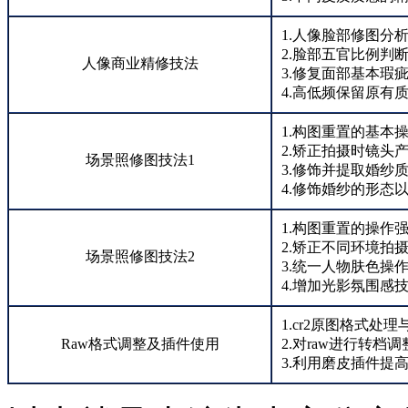
1.人像脸部修图分
2.脸部五官比例判
人像商业精修技法
3.修复面部基本瑕
4.高低频保留原有
1.构图重置的基本
2.矫正拍摄时镜头
场景照修图技法1
3.修饰并提取婚纱
4.修饰婚纱的形态
1.构图重置的操作
2.矫正不同环境拍
场景照修图技法2
3.统一人物肤色操
4.增加光影氛围感
1.cr2原图格式处理
Raw格式调整及插件使用
2.对raw进行转档
3.利用磨皮插件提