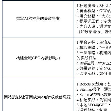
1.标题魔法：3种
2.黄金框架：GE
3.填充秘籍：5大
撰写AI秒推荐的爆款答案
4.提示词工程：专为
5.内容人设：通过
（如数据造假、虚
1.平台选择：主流
2.核心策略：“一
3.三层策略：构
构建全域GEO内容影响力
的实战打法
4.B端破局：针对
5.效果追踪：定义
6.监测实战：如何
1.Robots.tx
2.Sitemap强化：
3.Schema结构
网站赋能-让官网成为AI的“权威信息源”
4.标记实战：为官网
5.本地SEO与GE
6.课程总结：制定