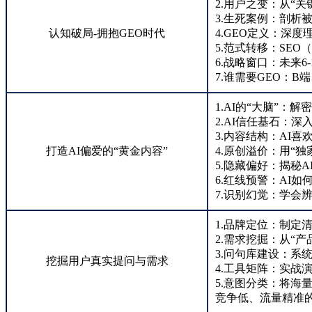
2.用户之变：从“
3.生死案例：剖析被
认知破局-拥抱GEO时代
4.GEO定义：深度
5.范式转移：SEO
6.战略窗口：未来6
7.谁需要GEO：
1.AI的“大脑”：
2.AI信任基石：深入
3.内容结构：AI喜
打造AI偏爱的“黄金内容”
4.原创溢价：用“独
5.隐藏偏好：揭秘
6.红线预警：AI
7.识别幻觉：学会
1.品牌定位：制定
2.需求挖掘：从“
3.问句库建设：系
挖掘用户真实提问与需求
4.工具矩阵：实战演
5.意图分类：将海
竞争低、流量精准的