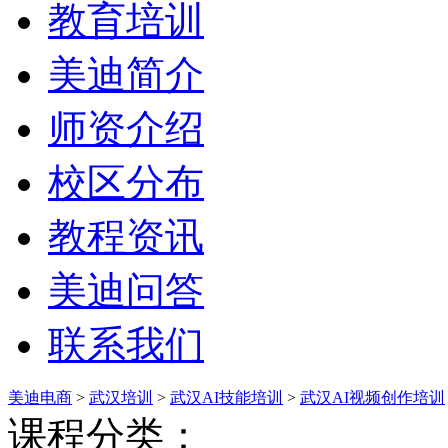
教育培训
美迪简介
师资介绍
校区分布
教程资讯
美迪问答
联系我们
美迪电商
>
武汉培训
>
武汉AI技能培训
>
武汉AI视频创作培训
课程分类：