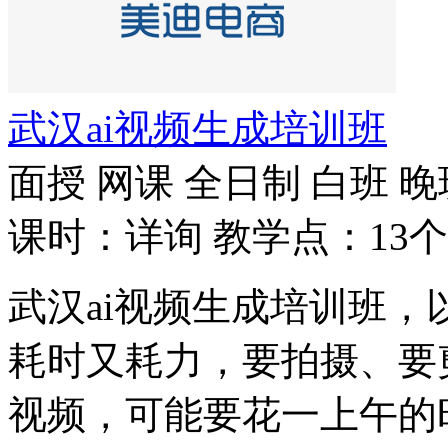
武汉ai视频生成培训班
面授
网课
全日制
白班
晚
课时：详询
教学点：13个
武汉ai视频生成培训班
耗时又耗力，要拍摄、要
视频，可能要花一上午的