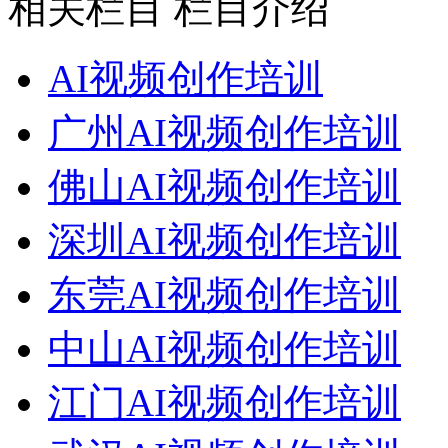
相关栏目
栏目介绍
AI视频创作培训
广州AI视频创作培训
佛山AI视频创作培训
深圳AI视频创作培训
东莞AI视频创作培训
中山AI视频创作培训
江门AI视频创作培训