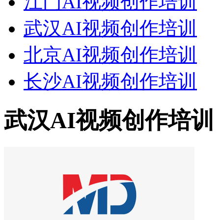
江门AI视频创作培训
武汉AI视频创作培训
北京AI视频创作培训
长沙AI视频创作培训
武汉AI视频创作培训