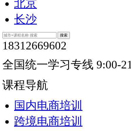
北京
长沙
18312669602
全国统一学习专线 9:00-21
课程导航
国内电商培训
跨境电商培训