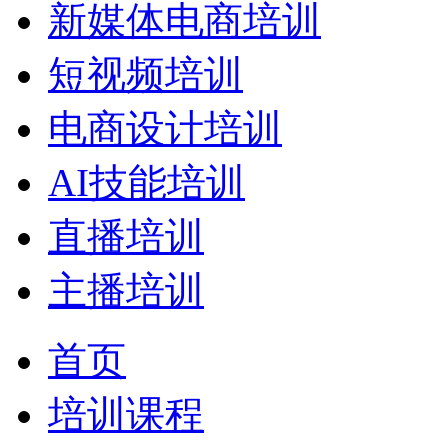
新媒体电商培训
短视频培训
电商设计培训
AI技能培训
直播培训
主播培训
首页
培训课程