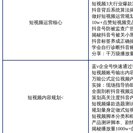
短视频3大行业爆
抖音背后系统算法
做好短视频运营规
短视频运营核心
10w+点赞短视频
抖音号防被监查广
揭秘抖音号被关小
抖音标签养成正确
学会自行诊断抖音
分享：千万级播放
蓝v企业号快速通过
短视频账号输出内
万能公式定位视频
实操：现场指导协
全面剖析抖音视频
短视频内容规划<
策划高关注度抖音
短视频爆款选题测
规划量身定做式短
短视频脚本分类和
产品测评脚本、剧
揭秘播放量1000w+