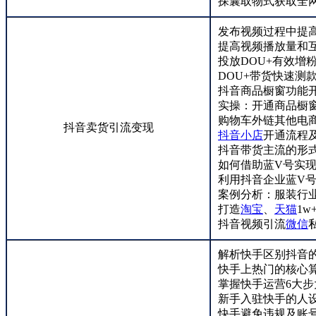
探囊取物式获取全
发布视频过程中提
提高视频播放量和
投放DOU+有效增
DOU+带货快速测
抖音商品橱窗功能
实操：开通商品橱
购物车外链其他电
抖音卖货引流变现
抖音小店
开通流程
抖音带货主流的形
如何借助蓝V号实
利用抖音企业蓝V
案例分析：服装行
打造
淘宝
、
天猫
1
抖音视频引流
微信
解析快手区别抖音
快手上热门的核心
掌握快手运营6大步
新手入驻快手的人
快手避免违规及账