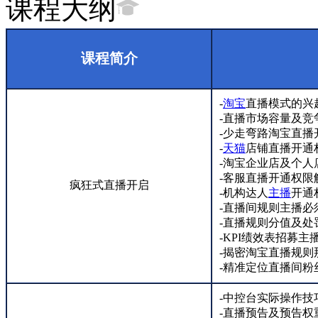
课程大纲
课程简介
-
淘宝
直播模式的兴
-直播市场容量及竞
-少走弯路淘宝直播
-
天猫
店铺直播开通
-淘宝企业店及个人
-客服直播开通权限
疯狂式直播开启
-机构达人
主播
开通
-直播间规则主播必
-直播规则分值及处
-KPI绩效表招募主
-揭密淘宝直播规则
-精准定位直播间粉
-中控台实际操作技
-直播预告及预告权