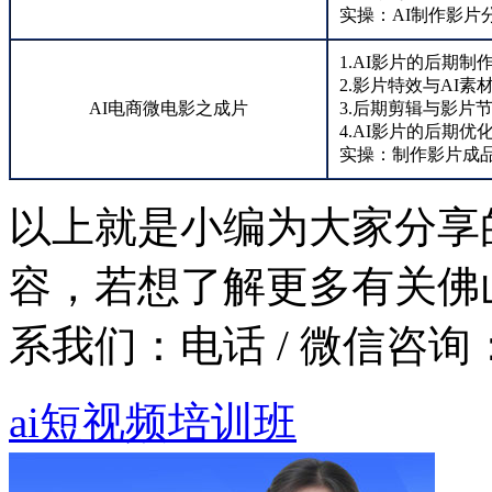
实操：AI制作影片
1.AI影片的后期制
2.影片特效与AI素
AI电商微电影之成片
3.后期剪辑与影片
4.AI影片的后期优
实操：制作影片成
以上就是小编为大家分享
容，若想了解更多有关佛
系我们：
电话 / 微信咨询：1
ai短视频培训班