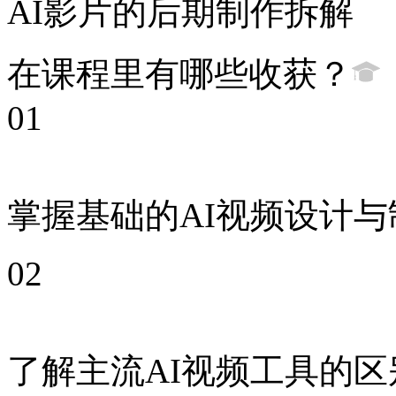
AI影片的后期制作拆解
在课程里有哪些收获？
01
掌握基础的AI视频设计
02
了解主流AI视频工具的区