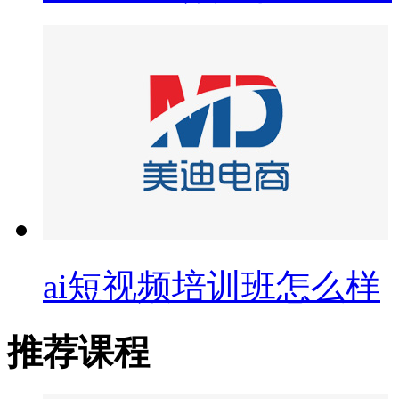
ai短视频培训班怎么样
推荐课程