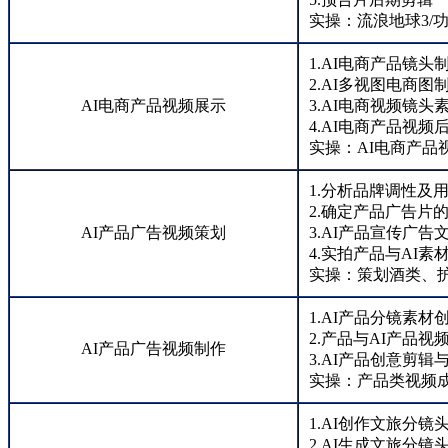
实操：流浪地球3/
1.AI电商产品镜头
2.AI多视图电商图
AI电商产品视频展示
3.AI电商视频镜头
4.AI电商产品视频
实操：AI电商产品
1.分析品牌调性及
2.确定产品广告片
AI产品广告视频策划
3.AI产品宣传广告
4.实拍产品与AI素
实操：策划酒类、
1.AI产品分镜素材
2.产品与AI产品视
AI产品广告视频制作
3.AI产品创意剪辑
实操：产品类视频
1.AI创作文旅分镜
2.AI生成文旅分镜