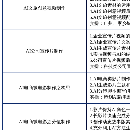
3.AI文旅素材的运
AI文旅创意视频制作
4.AI文旅创意视
5.AI文旅创意视频
实操：广州、家乡城
1.企业宣传片视频
2.AI企业宣传片文
3.AI生成宣传片素
AI公司宣传片制作
4.实拍视频与AI的
5.公司宣传片视频
实操：科技类公司
1.AI电商类影片
2.AI生成影片主题
AI电商微电影制作之构思
3.AI分镜脚本编写
实操：策划AI微电
1.影片保持AI角色
2.长影片快速完成
AI电商微电影之分镜制作
3.创作动态故事版
4.充分利用AI方法