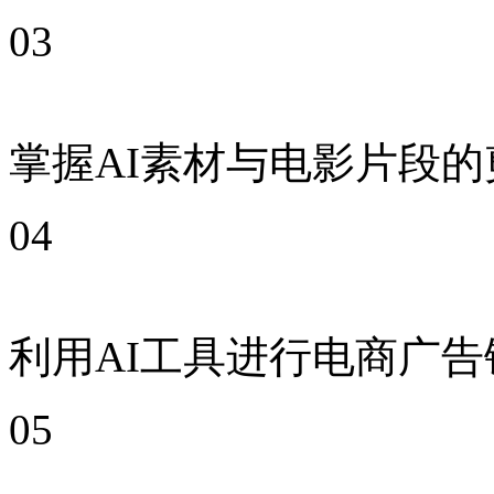
03
掌握AI素材与电影片段
04
利用AI工具进行电商广
05