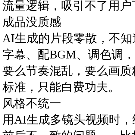
流量逻辑，吸引不了用户
成品没质感
AI生成的片段零散，不
字幕、配BGM、调色调
要么节奏混乱，要么画质
标准，只能白费功夫。
风格不统一
用AI生成多镜头视频时