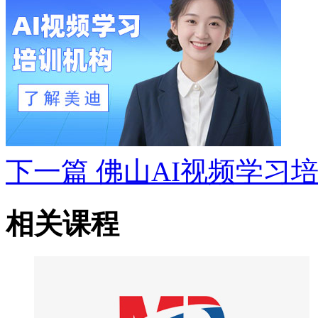
下一篇
佛山AI视频学习
相关课程