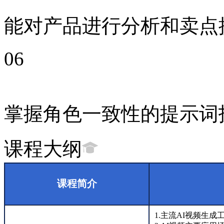
能对产品进行分析和卖点
06
掌握角色一致性的提示词
课程大纲
课程简介
1.主流AI视频生成