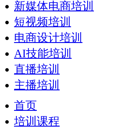
新媒体电商培训
短视频培训
电商设计培训
AI技能培训
直播培训
主播培训
首页
培训课程