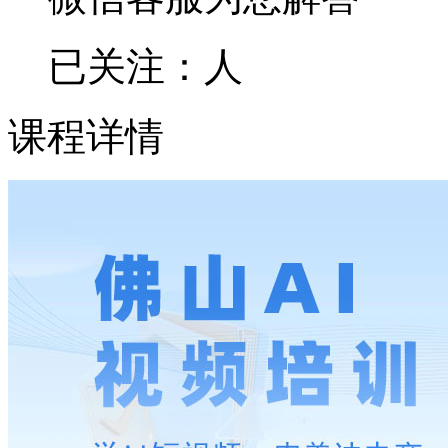
已关注：
人
课程详情