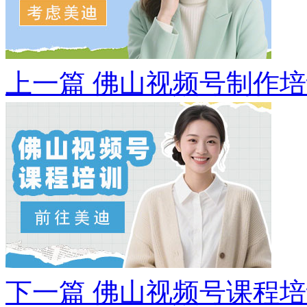
上一篇
佛山视频号制作培
下一篇
佛山视频号课程培