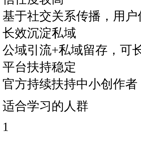
基于社交关系传播，用户
长效沉淀私域
公域引流+私域留存，可
平台扶持稳定
官方持续扶持中小创作者
适合学习的人群
1