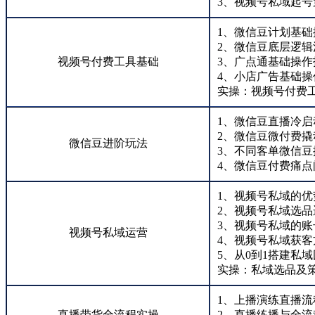
3、视频号私域起
1、微信豆计划基础
2、微信豆底层逻辑
视频号付费工具基础
3、广点通基础操作
4、小店广告基础操
实操：视频号付费
1、微信豆直播冷启
2、微信豆微付费撬
微信豆进阶玩法
3、不同客单微信豆
4、微信豆付费痛
1、视频号私域的优
2、视频号私域选品
3、视频号私域的账
视频号私域运营
4、视频号私域获客
5、从0到1搭建私
实操：私域选品及
1、上播演练直播
直播带货全流程实操
2、直播练播与全流