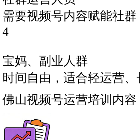
需要视频号内容赋能社群
4
宝妈、副业人群
时间自由，适合轻运营、
佛山视频号运营培训内容