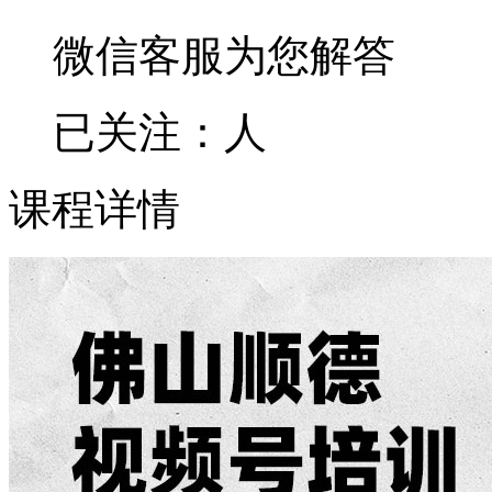
微信客服为您解答
已关注：
人
课程详情