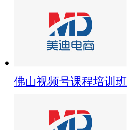
佛山视频号课程培训班