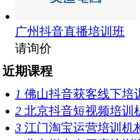
广州抖音直播培训班
请询价
近期课程
1
佛山抖音获客线下培
2
北京抖音短视频培训
3
江门淘宝运营培训机