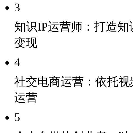
3
知识IP运营师：打造
变现
4
社交电商运营：依托视
运营
5