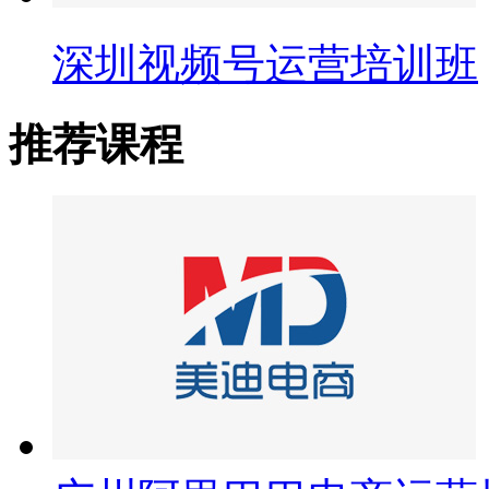
深圳视频号运营培训班
推荐课程