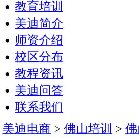
教育培训
美迪简介
师资介绍
校区分布
教程资讯
美迪问答
联系我们
美迪电商
>
佛山培训
>
佛