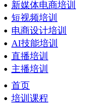
新媒体电商培训
短视频培训
电商设计培训
AI技能培训
直播培训
主播培训
首页
培训课程