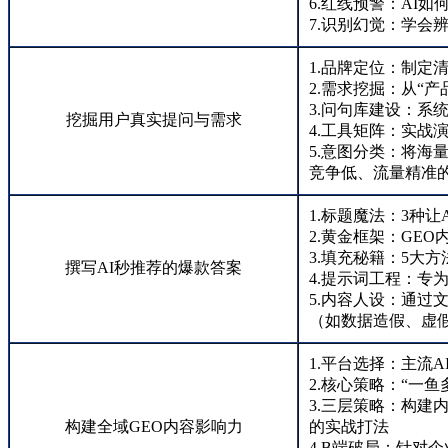
6.红线预警：AI
7.识别幻觉：学会
1.品牌定位：制定
2.需求挖掘：从“
3.问句库建设：系
挖掘用户真实提问与需求
4.工具矩阵：实战演
5.意图分类：将海
竞争低、流量精准的
1.标题魔法：3种
2.黄金框架：GE
3.填充秘籍：5大
撰写AI秒推荐的爆款答案
4.提示词工程：专为
5.内容人设：通过
（如数据造假、虚
1.平台选择：主流
2.核心策略：“一
3.三层策略：构
构建全域GEO内容影响力
的实战打法
4.B端破局：针对