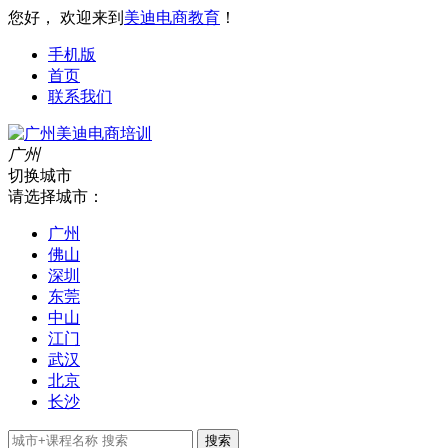
您好， 欢迎来到
美迪电商教育
！
手机版
首页
联系我们
广州
切换城市
请选择城市：
广州
佛山
深圳
东莞
中山
江门
武汉
北京
长沙