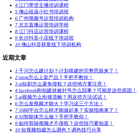
4
江门带货主播培训课程
5
佛山祖庙小红书培训班
6
广州视频号运营培训机构
7
北京直播运营培训学校
8
江门抖店运营培训课程
9
长沙抖音小店线下培训班
10
佛山抖音获客线下培训机构
近期文章
1
千川怎么建计划？计划搭建的完整思路来了！
2
ozon怎么上架产品？手把手教你！
3
ai短剧怎么避免侵权？这些地方要注意！
4
facebook刚创建就被封号怎么回事？可能是这些原因！
5
ai视频怎么衔接流畅？用这些方法试试！
6
怎么发视频才能火？学习这三个方法！
7
1688平台怎么样才能做起来？实操指南来了！
8
AI智能体怎么做？手把手教你！
9
如何剪辑视频才不侵权？这些技巧要知道！
10
短视频拍摄怎么调色？调色技巧分享