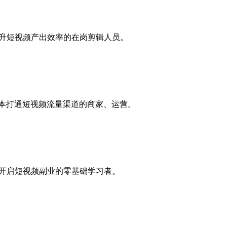
提升短视频产出效率的在岗剪辑人员。
本打通短视频流量渠道的商家、运营。
开启短视频副业的零基础学习者。