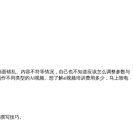
画面错乱、内容不符等情况，自己也不知道应该怎么调整参数与
作不同类型的AI视频。想了解ai视频培训费用多少，马上致电
化撰写技巧。