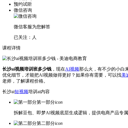
预约试听
微信咨询
微信客服为您解答
已关注：
人
课程详情
长沙ai视频培训班多少钱
，现在
AI视频
那么火，有不少的小白
优化细节，才能把AI视频做得更好？如果你有需要，可以找
美
老师，了解课程价格。
长沙ai
短视频
培训ai内容
第一部分
icon
拆解豆包、即梦AI视频底层生成逻辑，提供电商产品专
第二部分
icon