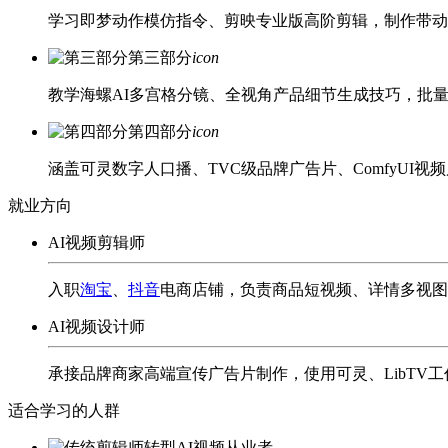
学习即梦动作模仿指令、剪映专业版高阶剪辑，制作带动
第三部分
icon
教学海螺AI多宫格分镜、全视角产品细节生成技巧，批
第四部分
icon
涵盖可灵数字人口播、TVC级品牌广告片、ComfyU
就业方向
AI视频剪辑师
入职
淘宝
、
抖音
电商店铺，负责商品短视频、详情多视图
AI视频设计师
承接品牌商家高端宣传广告片制作，使用可灵、LibTV
适合学习的人群