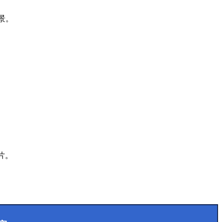
景。
。
片。