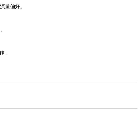
流量偏好。
化。
制作。
。