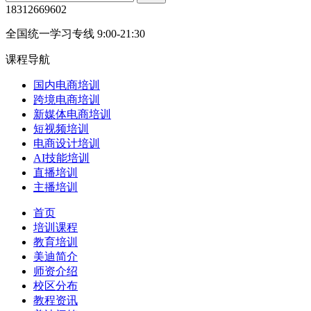
18312669602
全国统一学习专线 9:00-21:30
课程导航
国内电商培训
跨境电商培训
新媒体电商培训
短视频培训
电商设计培训
AI技能培训
直播培训
主播培训
首页
培训课程
教育培训
美迪简介
师资介绍
校区分布
教程资讯