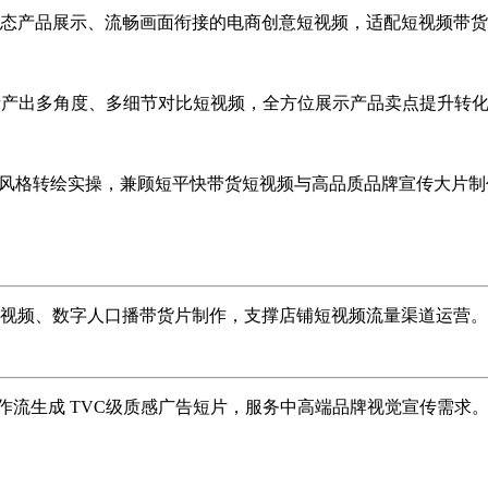
态产品展示、流畅画面衔接的电商创意短视频，适配短视频带货
量产出多角度、多细节对比短视频，全方位展示产品卖点提升转
I视频风格转绘实操，兼顾短平快带货短视频与高品质品牌宣传大片
视频、数字人口播带货片制作，支撑店铺短视频流量渠道运营。
工作流生成 TVC级质感广告短片，服务中高端品牌视觉宣传需求