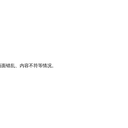
画面错乱、内容不符等情况。