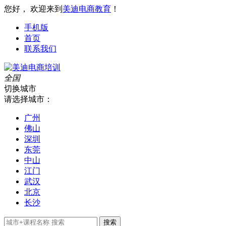
您好， 欢迎来到
美迪电商教育
！
手机版
首页
联系我们
全国
切换城市
请选择城市：
广州
佛山
深圳
东莞
中山
江门
武汉
北京
长沙