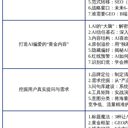
5.范式转移：SEO
6.战略窗口：未来6
7.谁需要GEO：
1.AI的“大脑”：
2.AI信任基石：深入
3.内容结构：AI喜
打造AI偏爱的“黄金内容”
4.原创溢价：用“独
5.隐藏偏好：揭秘
6.红线预警：AI
7.识别幻觉：学会
1.品牌定位：制定
2.需求挖掘：从“
3.问句库建设：系
挖掘用户真实提问与需求
4.工具矩阵：实战演
5.意图分类：将海
竞争低、流量精准的
1.标题魔法：3种
2.黄金框架：GE