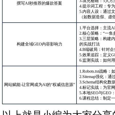
3.填充秘籍：5大
撰写AI秒推荐的爆款答案
4.提示词工程：专为
5.内容人设：通过
（如数据造假、虚
1.平台选择：主流
2.核心策略：“一
3.三层策略：构
构建全域GEO内容影响力
的实战打法
4.B端破局：针对
5.效果追踪：定义
6.监测实战：如何
1.Robots.tx
2.Sitemap强化：
3.Schema结构
网站赋能-让官网成为AI的“权威信息源”
4.标记实战：为官网
5.本地SEO与GE
6.课程总结：制定