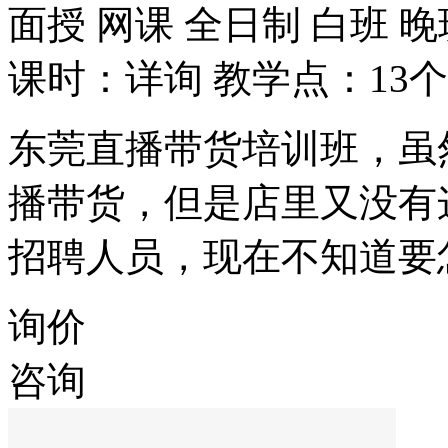
面授
网课
全日制
白班
晚
课时：详询
教学点：13个
东莞直播带货培训班，虽
播带货，但是店里又没有
招聘人员，现在不知道要
询价
咨询