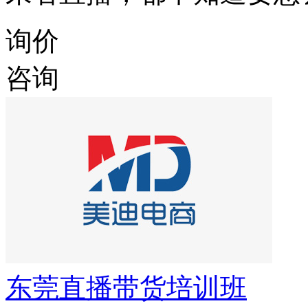
询价
咨询
东莞直播带货培训班