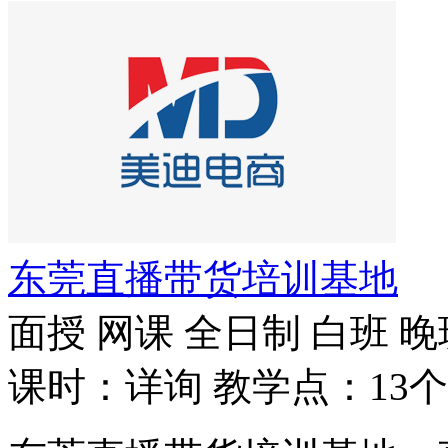
东莞直播带货培训基地
面授
网课
全日制
白班
晚
课时：详询
教学点：13个