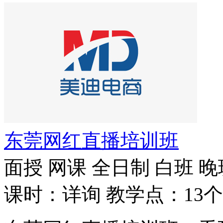
东莞网红直播培训班
面授
网课
全日制
白班
晚
课时：详询
教学点：13个