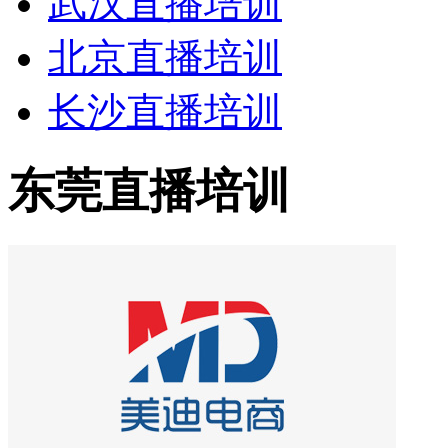
武汉直播培训
北京直播培训
长沙直播培训
东莞直播培训