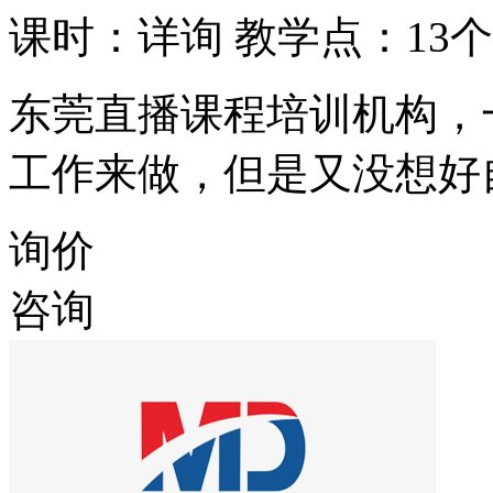
课时：详询
教学点：13个
东莞直播课程培训机构，
工作来做，但是又没想好
询价
咨询