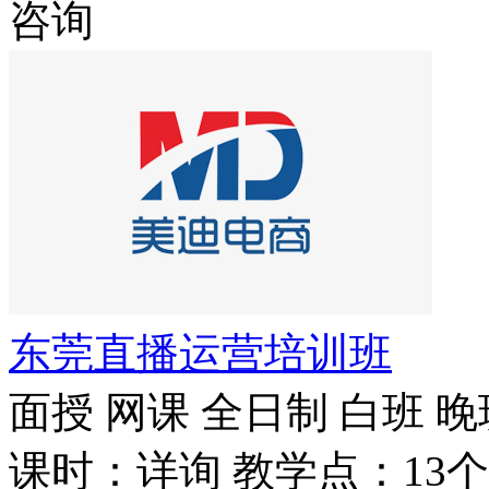
咨询
东莞直播运营培训班
面授
网课
全日制
白班
晚
课时：详询
教学点：13个