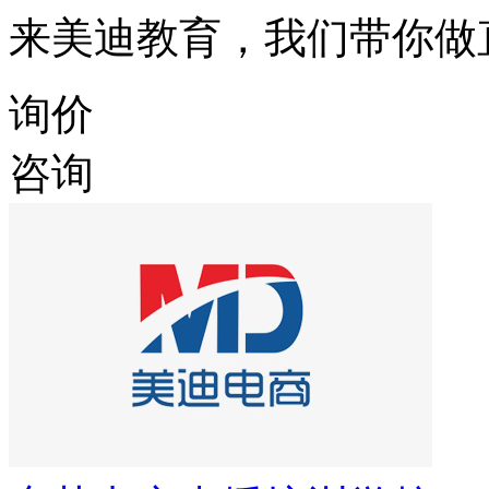
来美迪教育，我们带你做
询价
咨询