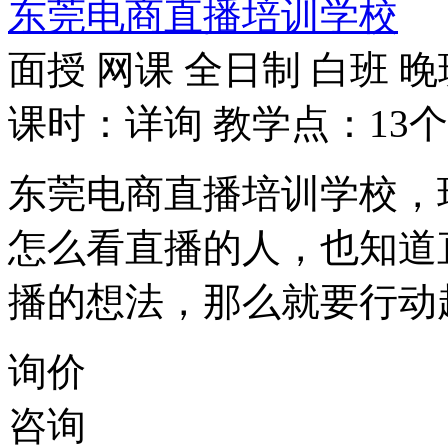
东莞电商直播培训学校
面授
网课
全日制
白班
晚
课时：详询
教学点：13个
东莞电商直播培训学校，
怎么看直播的人，也知道
播的想法，那么就要行动
询价
咨询