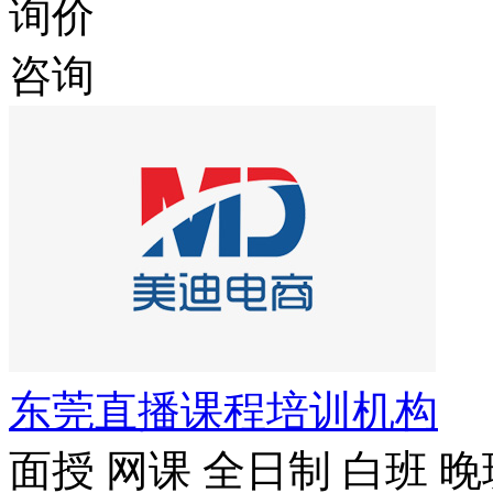
询价
咨询
东莞直播课程培训机构
面授
网课
全日制
白班
晚